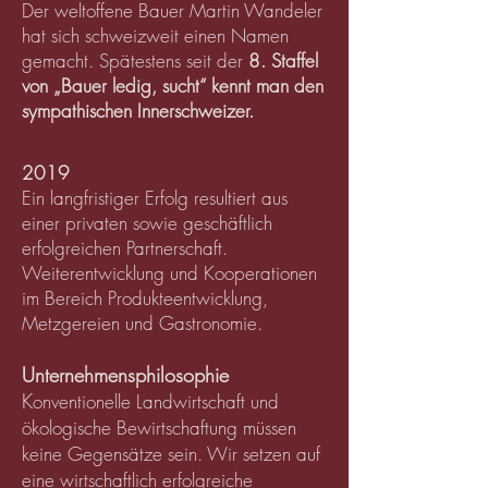
Der weltoffene Bauer Martin Wandeler
hat sich schweizweit einen Namen
gemacht. Spätestens seit der
8. Staffel
von „Bauer ledig, sucht“ kennt man den
sympathischen Innerschweizer.
2019
Ein langfristiger Erfolg resultiert aus
einer privaten sowie geschäftlich
erfolgreichen Partnerschaft.
Weiterentwicklung und Kooperationen
im Bereich Produkteentwicklung,
Metzgereien und Gastronomie.
Unternehmensphilosophie
K
onventionelle Landwirtschaft und
ökologische Bewirtschaftung müssen
keine Gegensätze sein. Wir setzen
auf
eine wirtschaftlich erfolgreiche