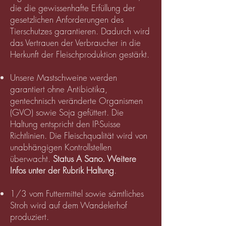
die die gewissenhafte Erfüllung der
gesetzlichen Anforderungen des
Tierschutzes garantieren. Dadurch wird
das Vertrauen der Verbraucher in die
Herkunft der Fleischproduktion gestärkt.
Unsere Mastschweine werden
garantiert ohne Antibiotika,
gentechnisch veränderte Organismen
(GVO) sowie Soja gefüttert. Die
Haltung entspricht den IP-Suisse
Richtlinien. Die Fleischqualität wird von
unabhängigen Kontrollstellen
überwacht.
Status A Sano. Weitere
Infos unter der Rubrik Haltung
.
1/3 vom Futtermittel sowie sämtliches
Stroh wird auf dem Wandelerhof
produziert.