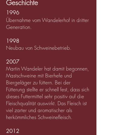
Geschichte
1996
Übernahme vom Wandelerhof in dritter
Generation.
1998
Neubau von Schweinebetrieb.
2007
Martin Wandeler hat damit begonnen,
Mastschweine mit Bierhefe und
Biergeläger zu füttern. Bei der
Fütterung stellte er schnell fest, dass sich
dieses Futtermittel sehr positiv auf die
Fleischqualität auswirkt. Das
Fleisch ist
viel zarter und aromatischer als
herkömmliches Schweinefleisch.
2012