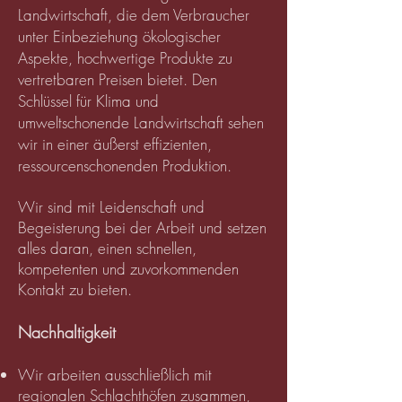
Landwirtschaft, die dem Verbraucher
unter Einbeziehung ökologischer
Aspekte, hochwertige Produkte zu
vertretbaren Preisen bietet. Den
Schlüssel für Klima und
umweltschonende Landwirtschaft sehen
wir in einer äußerst effizienten,
ressourcenschonenden Produktion.
Wir sind mit Leidenschaft und
Begeisterung bei der Arbeit und setzen
alles daran, einen schnellen,
kompetenten und zuvorkommenden
Kontakt zu bieten.
Nachhaltigkeit
Wir arbeiten ausschließlich mit
regionalen Schlachthöfen zusammen,