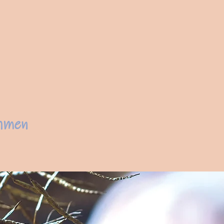
hmen
Presse
vo Buur zo Bu