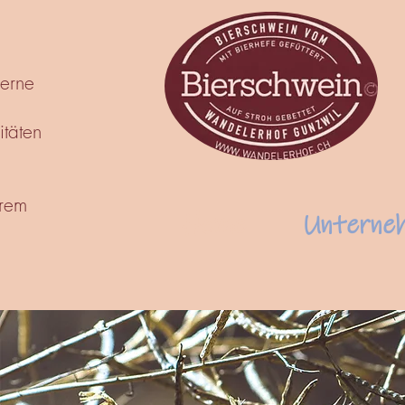
derne
täten
erem
Home
Unterne