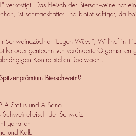
" verköstigt. Das Fleisch der Bierschweine hat ei
hen, ist schmackhafter und bleibt saftiger, da b
.
m Schweinezüchter "Eugen Wüest", Willihof in Tr
iotika oder gentechnisch veränderte Organismen ge
nabhängigen Kontrollstellen überwacht.
 Spitzenprämium Bierschwein?
B A Status und A Sano
s Schweinefleisch der Schweiz
cht gehalten
ind und Kalb